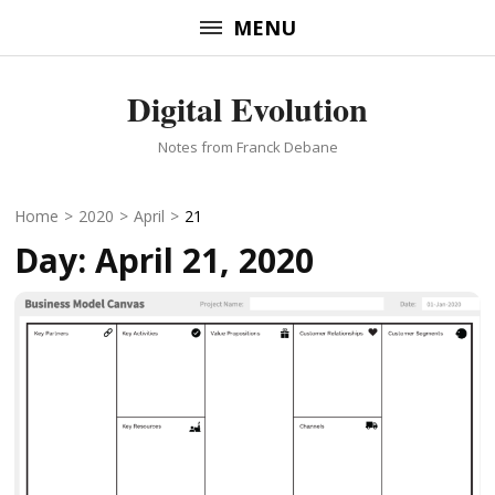
Skip
MENU
to
content
Digital Evolution
(Press
Enter)
Notes from Franck Debane
Home
>
2020
>
April
>
21
Day:
April 21, 2020