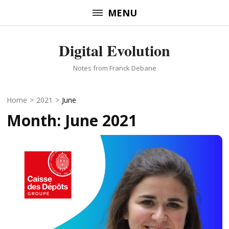
Skip
MENU
to
content
Digital Evolution
(Press
Enter)
Notes from Franck Debane
Home
>
2021
>
June
Month:
June 2021