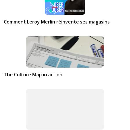
Comment Leroy Merlin réinvente ses magasins
The Culture Map in action