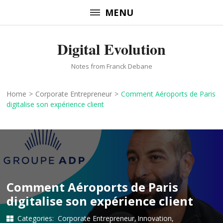
Skip
MENU
to
content
Digital Evolution
(Press
Enter)
Notes from Franck Debane
Home
>
Corporate Entrepreneur
>
Comment Aéroports de Paris
digitalise son expérience client
Comment Aéroports de Paris
digitalise son expérience client
Categories:
Corporate Entrepreneur
Innovation