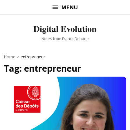
Skip
MENU
to
content
Digital Evolution
(Press
Enter)
Notes from Franck Debane
Home
>
entrepreneur
Tag:
entrepreneur