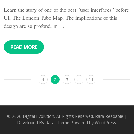
Learn the story of one of the best “user interfaces” before
UI. The London Tube Map. The implications of this
design are so profond, in …
READ MORE
Posts
Page
Page
Page
Page
1
2
3
…
11
pagination
© 2026
Digital Evolution
. All Rights Reserved.
Rara Readable |
Developed By
Rara Theme
Powered by
WordPress.